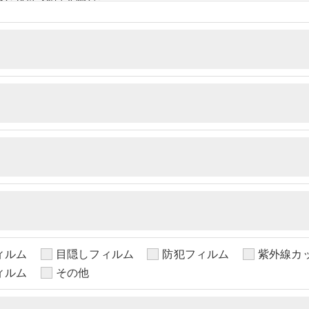
しません。
、個人情報を外部に委託する場合があります。
措置をとり、適切な監督を行います。
適切に安全管理対策を実施します。
社のサービスをご提供できない場合がございますので予めご
ついて＞
ィルム
目隠しフィルム
防犯フィルム
紫外線カ
・利用停止の手続を定めさせて頂いております。
ィルム
その他
す。
手続きにつきましては、お電話でお問合せ下さい。