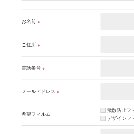
取得した個人情報を第三者に提供することはいた
お名前
※
＜個人情報の委託について＞
当社では、利用目的の達成に必要な範囲において
これらの委託先に対しては個人情報保護契約等の
ご住所
※
＜個人情報の安全管理＞
当社では、個人情報の漏洩等がなされないよう、
電話番号
※
＜個人情報を与えなかった場合に生じる結果＞
必要な情報を頂けない場合は、それに対応した当
メールアドレス
※
＜個人情報の開示･訂正・削除･利用停止の手続に
飛散防止フ
当社では、お客様の個人情報の開示･訂正･削除
希望フィルム
デザインフ
ご本人である事を確認のうえ、対応させて頂きま
個人情報の開示･訂正･削除・利用停止の具体的