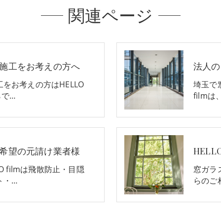
関連ページ
施工をお考えの方へ
法人の
をお考えの方はHELLO
埼玉で
らで…
film
希望の元請け業者様
HELL
 filmは飛散防止・目隠
窓ガラス
ト・…
らのご