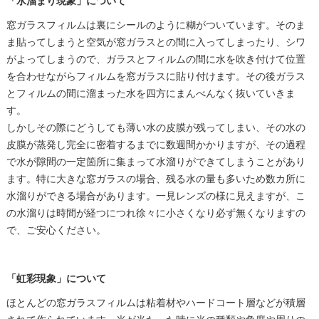
「水溜まり現象」について
窓ガラスフィルムは裏にシールのように糊がついています。そのま
ま貼ってしまうと空気が窓ガラスとの間に入ってしまったり、シワ
がよってしまうので、ガラスとフィルムの間に水を吹き付けて位置
を合わせながらフィルムを窓ガラスに貼り付けます。その後ガラス
とフィルムの間に溜まった水を四方にまんべんなく抜いていきま
す。
しかしその際にどうしても薄い水の皮膜が残ってしまい、その水の
皮膜が蒸発し完全に密着するまでに数週間かかりますが、その過程
で水が隙間の一定箇所に集まって水溜りができてしまうことがあり
ます。特に大きな窓ガラスの場合、残る水の量も多いため数カ所に
水溜りができる場合があります。一見レンズの様に見えますが、こ
の水溜りは時間が経つにつれ徐々に小さくなり必ず無くなりますの
で、ご安心ください。
「虹彩現象」について
ほとんどの窓ガラスフィルムは粘着材やハードコート層などが積層