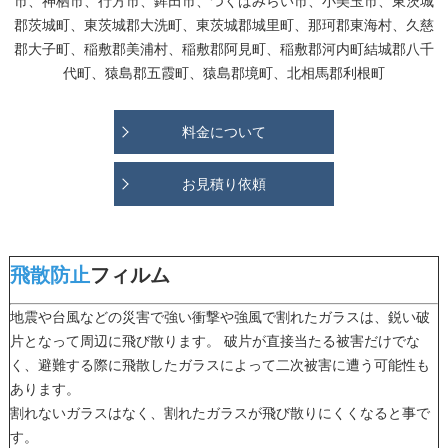
市、神栖市、行方市、鉾田市、つくばみらい市、小美玉市、東茨城
郡茨城町、東茨城郡大洗町、東茨城郡城里町、那珂郡東海村、久慈
郡大子町、稲敷郡美浦村、稲敷郡阿見町、稲敷郡河内町結城郡八千
代町、猿島郡五霞町、猿島郡境町、北相馬郡利根町
料金について
お見積り依頼
飛散防止
フィルム
地震や台風などの災害で強い衝撃や強風で割れたガラスは、鋭い破
片となって周辺に飛び散ります。 破片が直接当たる被害だけでな
く、避難する際に飛散したガラスによって二次被害に遭う可能性も
あります。
割れないガラスはなく、割れたガラスが飛び散りにくくなると事で
す。