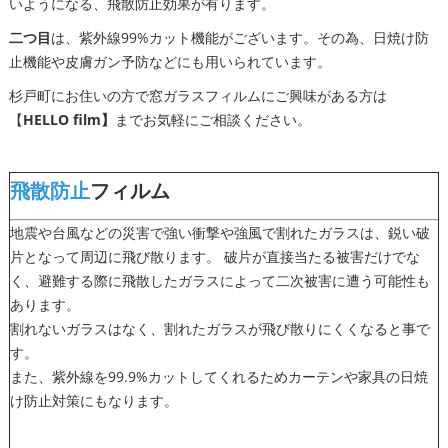
いようになる、飛散防止効果が有ります。
二つ目
は、紫外線99%カット機能がございます。その為、日焼け防
止機能や皮膚ガン予防などにも用いられています。
杉戸町にお住いの方で窓ガラスフィルムにご興味がある方は
【
HELLO film】
までお気軽にご相談ください。
飛散防止
フィルム
地震や台風などの災害で強い衝撃や強風で割れたガラスは、鋭い破
片となって周辺に飛び散ります。 破片が直接当たる被害だけでな
く、避難する際に飛散したガラスによって二次被害に遭う可能性も
あります。
割れないガラスはなく、割れたガラスが飛び散りにくくなると事で
す。
また、紫外線を99.9%カットしてくれるためカーテンや家具の日焼
け防止対策にもなります。