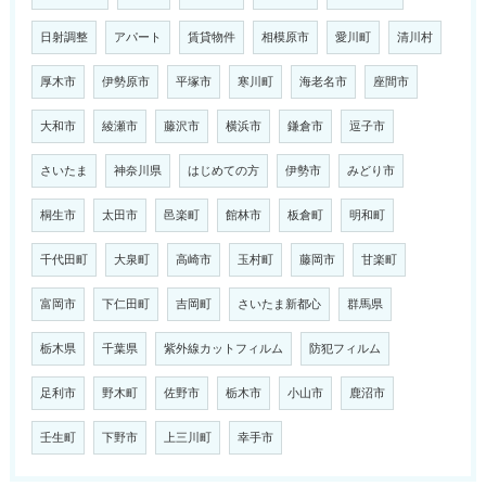
日射調整
アパート
賃貸物件
相模原市
愛川町
清川村
厚木市
伊勢原市
平塚市
寒川町
海老名市
座間市
大和市
綾瀬市
藤沢市
横浜市
鎌倉市
逗子市
さいたま
神奈川県
はじめての方
伊勢市
みどり市
桐生市
太田市
邑楽町
館林市
板倉町
明和町
千代田町
大泉町
高崎市
玉村町
藤岡市
甘楽町
富岡市
下仁田町
吉岡町
さいたま新都心
群馬県
栃木県
千葉県
紫外線カットフィルム
防犯フィルム
足利市
野木町
佐野市
栃木市
小山市
鹿沼市
壬生町
下野市
上三川町
幸手市