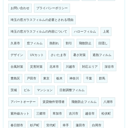
お問い合わせ
プライバシーポリシー
埼玉の窓ガラスフィルムの必要とされる理由
埼玉の窓ガラスフィルムの内容について
ハローフィルム
上尾
久喜市
窓フィルム
熱割れ
割引
飛散防止
目隠し
デザイン
UVカット
さいたま市
暑さ対策
遮熱フィルム
台風対策
災害対策
北本市
川越市
対応エリア
深谷市
豊島区
戸田市
東京
栃木
神奈川
千葉
群馬
茨城
ビル
マンション
日射調整フィルム
アパートオーナー
賃貸物件管理者
飛散防止フィルム
八潮市
紫外線カット
三郷市
草加市
吉川市
越谷市
松伏町
春日部市
杉戸町
宮代町
幸手
蓮田市
白岡市