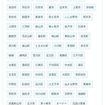
加須市
羽生市
行田市
蕨市
志木市
上尾市
伊奈町
和光市
朝霞市
新座市
富士見市
ふじみ野市
所沢市
入間市
三芳町
狭山市
鶴ヶ島市
坂戸市
日高市
飯能市
毛呂山町
越生町
鳩山町
東松山市
吉見町
滑川町
嵐山町
ときがわ町
小川町
寄居町
本庄市
板橋
練馬区
荒川区
足立区
葛飾区
江戸川区
台東区
墨田区
江東区
千代田区
中央区
港区
文京区
新宿区
渋谷区
目黒区
大田区
世田谷区
中野区
杉並区
品川区
八王子市
あきる野市
青梅市
羽村市
福生市
日の出町
昭島市
日野市
瑞穂町
武蔵村山市
立川市
茅ヶ崎市
オーナー
元請け業者