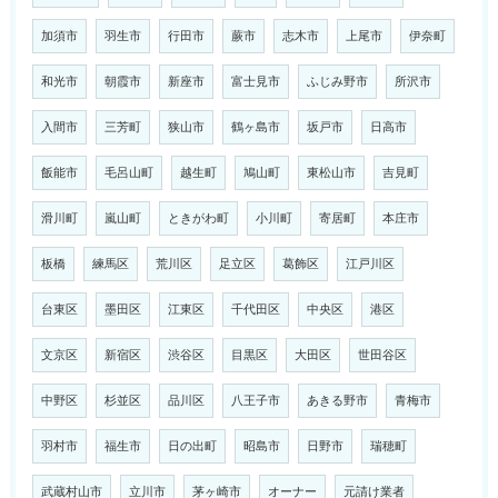
加須市
羽生市
行田市
蕨市
志木市
上尾市
伊奈町
和光市
朝霞市
新座市
富士見市
ふじみ野市
所沢市
入間市
三芳町
狭山市
鶴ヶ島市
坂戸市
日高市
飯能市
毛呂山町
越生町
鳩山町
東松山市
吉見町
滑川町
嵐山町
ときがわ町
小川町
寄居町
本庄市
板橋
練馬区
荒川区
足立区
葛飾区
江戸川区
台東区
墨田区
江東区
千代田区
中央区
港区
文京区
新宿区
渋谷区
目黒区
大田区
世田谷区
中野区
杉並区
品川区
八王子市
あきる野市
青梅市
羽村市
福生市
日の出町
昭島市
日野市
瑞穂町
武蔵村山市
立川市
茅ヶ崎市
オーナー
元請け業者