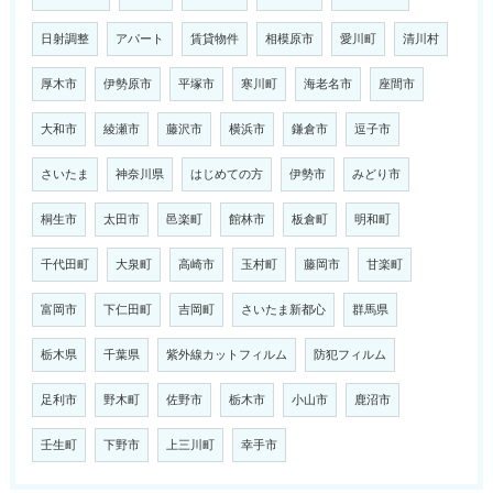
日射調整
アパート
賃貸物件
相模原市
愛川町
清川村
厚木市
伊勢原市
平塚市
寒川町
海老名市
座間市
大和市
綾瀬市
藤沢市
横浜市
鎌倉市
逗子市
さいたま
神奈川県
はじめての方
伊勢市
みどり市
桐生市
太田市
邑楽町
館林市
板倉町
明和町
千代田町
大泉町
高崎市
玉村町
藤岡市
甘楽町
富岡市
下仁田町
吉岡町
さいたま新都心
群馬県
栃木県
千葉県
紫外線カットフィルム
防犯フィルム
足利市
野木町
佐野市
栃木市
小山市
鹿沼市
壬生町
下野市
上三川町
幸手市