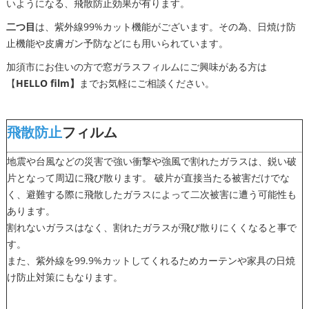
いようになる、飛散防止効果が有ります。
二つ目
は、紫外線99%カット機能がございます。その為、日焼け防
止機能や皮膚ガン予防などにも用いられています。
加須市にお住いの方で窓ガラスフィルムにご興味がある方は
【
HELLO film】
までお気軽にご相談ください。
飛散防止
フィルム
地震や台風などの災害で強い衝撃や強風で割れたガラスは、鋭い破
片となって周辺に飛び散ります。 破片が直接当たる被害だけでな
く、避難する際に飛散したガラスによって二次被害に遭う可能性も
あります。
割れないガラスはなく、割れたガラスが飛び散りにくくなると事で
す。
また、紫外線を99.9%カットしてくれるためカーテンや家具の日焼
け防止対策にもなります。