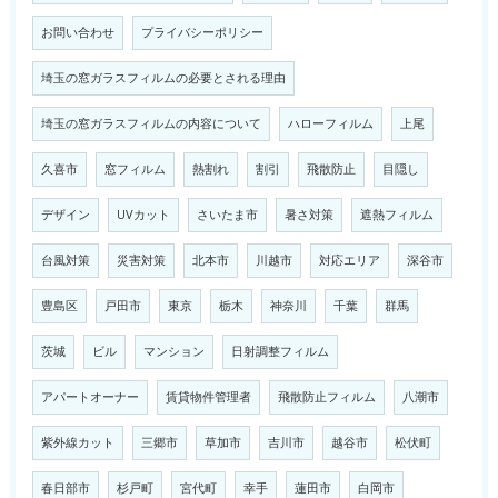
お問い合わせ
プライバシーポリシー
埼玉の窓ガラスフィルムの必要とされる理由
埼玉の窓ガラスフィルムの内容について
ハローフィルム
上尾
久喜市
窓フィルム
熱割れ
割引
飛散防止
目隠し
デザイン
UVカット
さいたま市
暑さ対策
遮熱フィルム
台風対策
災害対策
北本市
川越市
対応エリア
深谷市
豊島区
戸田市
東京
栃木
神奈川
千葉
群馬
茨城
ビル
マンション
日射調整フィルム
アパートオーナー
賃貸物件管理者
飛散防止フィルム
八潮市
紫外線カット
三郷市
草加市
吉川市
越谷市
松伏町
春日部市
杉戸町
宮代町
幸手
蓮田市
白岡市