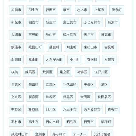
加須市
羽生市
行田市
蕨市
志木市
上尾市
伊奈町
和光市
朝霞市
新座市
富士見市
ふじみ野市
所沢市
入間市
三芳町
狭山市
鶴ヶ島市
坂戸市
日高市
飯能市
毛呂山町
越生町
鳩山町
東松山市
吉見町
滑川町
嵐山町
ときがわ町
小川町
寄居町
本庄市
板橋
練馬区
荒川区
足立区
葛飾区
江戸川区
台東区
墨田区
江東区
千代田区
中央区
港区
文京区
新宿区
渋谷区
目黒区
大田区
世田谷区
中野区
杉並区
品川区
八王子市
あきる野市
青梅市
羽村市
福生市
日の出町
昭島市
日野市
瑞穂町
武蔵村山市
立川市
茅ヶ崎市
オーナー
元請け業者