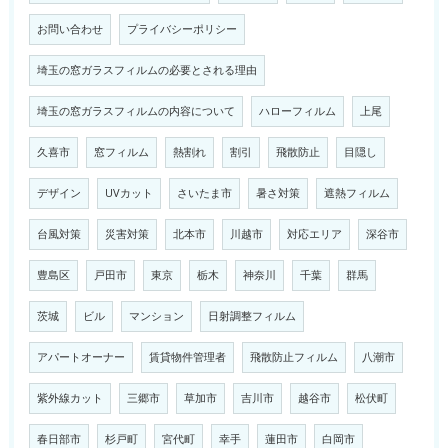
お問い合わせ
プライバシーポリシー
埼玉の窓ガラスフィルムの必要とされる理由
埼玉の窓ガラスフィルムの内容について
ハローフィルム
上尾
久喜市
窓フィルム
熱割れ
割引
飛散防止
目隠し
デザイン
UVカット
さいたま市
暑さ対策
遮熱フィルム
台風対策
災害対策
北本市
川越市
対応エリア
深谷市
豊島区
戸田市
東京
栃木
神奈川
千葉
群馬
茨城
ビル
マンション
日射調整フィルム
アパートオーナー
賃貸物件管理者
飛散防止フィルム
八潮市
紫外線カット
三郷市
草加市
吉川市
越谷市
松伏町
春日部市
杉戸町
宮代町
幸手
蓮田市
白岡市