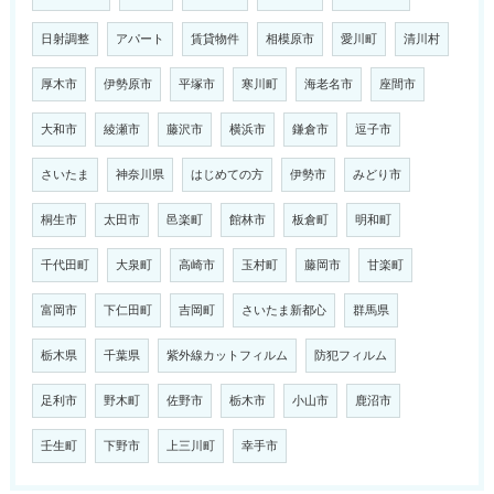
日射調整
アパート
賃貸物件
相模原市
愛川町
清川村
厚木市
伊勢原市
平塚市
寒川町
海老名市
座間市
大和市
綾瀬市
藤沢市
横浜市
鎌倉市
逗子市
さいたま
神奈川県
はじめての方
伊勢市
みどり市
桐生市
太田市
邑楽町
館林市
板倉町
明和町
千代田町
大泉町
高崎市
玉村町
藤岡市
甘楽町
富岡市
下仁田町
吉岡町
さいたま新都心
群馬県
栃木県
千葉県
紫外線カットフィルム
防犯フィルム
足利市
野木町
佐野市
栃木市
小山市
鹿沼市
壬生町
下野市
上三川町
幸手市