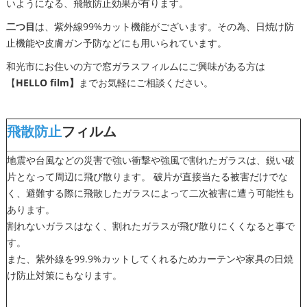
いようになる、飛散防止効果が有ります。
二つ目
は、紫外線99%カット機能がございます。その為、日焼け防
止機能や皮膚ガン予防などにも用いられています。
和光市にお住いの方で窓ガラスフィルムにご興味がある方は
【
HELLO film】
までお気軽にご相談ください。
飛散防止
フィルム
地震や台風などの災害で強い衝撃や強風で割れたガラスは、鋭い破
片となって周辺に飛び散ります。 破片が直接当たる被害だけでな
く、避難する際に飛散したガラスによって二次被害に遭う可能性も
あります。
割れないガラスはなく、割れたガラスが飛び散りにくくなると事で
す。
また、紫外線を99.9%カットしてくれるためカーテンや家具の日焼
け防止対策にもなります。