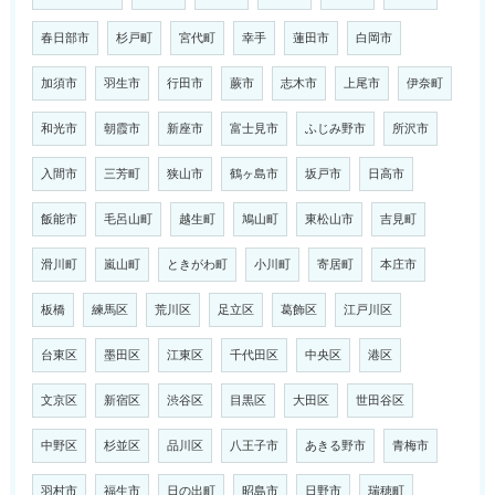
春日部市
杉戸町
宮代町
幸手
蓮田市
白岡市
加須市
羽生市
行田市
蕨市
志木市
上尾市
伊奈町
和光市
朝霞市
新座市
富士見市
ふじみ野市
所沢市
入間市
三芳町
狭山市
鶴ヶ島市
坂戸市
日高市
飯能市
毛呂山町
越生町
鳩山町
東松山市
吉見町
滑川町
嵐山町
ときがわ町
小川町
寄居町
本庄市
板橋
練馬区
荒川区
足立区
葛飾区
江戸川区
台東区
墨田区
江東区
千代田区
中央区
港区
文京区
新宿区
渋谷区
目黒区
大田区
世田谷区
中野区
杉並区
品川区
八王子市
あきる野市
青梅市
羽村市
福生市
日の出町
昭島市
日野市
瑞穂町