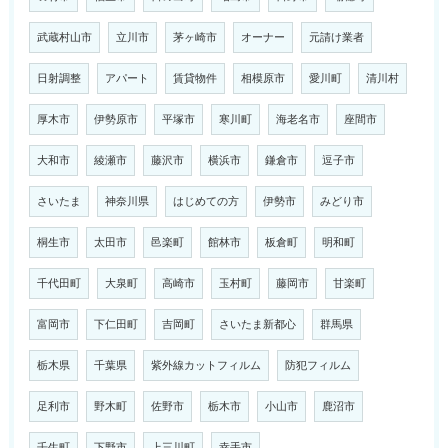
武蔵村山市
立川市
茅ヶ崎市
オーナー
元請け業者
日射調整
アパート
賃貸物件
相模原市
愛川町
清川村
厚木市
伊勢原市
平塚市
寒川町
海老名市
座間市
大和市
綾瀬市
藤沢市
横浜市
鎌倉市
逗子市
さいたま
神奈川県
はじめての方
伊勢市
みどり市
桐生市
太田市
邑楽町
館林市
板倉町
明和町
千代田町
大泉町
高崎市
玉村町
藤岡市
甘楽町
富岡市
下仁田町
吉岡町
さいたま新都心
群馬県
栃木県
千葉県
紫外線カットフィルム
防犯フィルム
足利市
野木町
佐野市
栃木市
小山市
鹿沼市
壬生町
下野市
上三川町
幸手市