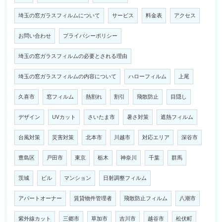
埼玉の窓ガラスフィルムについて
サービス
料金表
アクセス
お問い合わせ
プライバシーポリシー
埼玉の窓ガラスフィルムの必要とされる理由
埼玉の窓ガラスフィルムの内容について
ハローフィルム
上尾
久喜市
窓フィルム
熱割れ
割引
飛散防止
目隠し
デザイン
UVカット
さいたま市
暑さ対策
遮熱フィルム
台風対策
災害対策
北本市
川越市
対応エリア
深谷市
豊島区
戸田市
東京
栃木
神奈川
千葉
群馬
茨城
ビル
マンション
日射調整フィルム
アパートオーナー
賃貸物件管理者
飛散防止フィルム
八潮市
紫外線カット
三郷市
草加市
吉川市
越谷市
松伏町