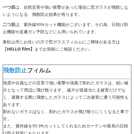
一つ目
は、自然災害や強い衝撃があった場合に窓ガラスが飛散しな
いようになる、飛散防止効果が有ります。
二つ目
は、紫外線99%カット機能がございます。その為、日焼け防
止機能や皮膚ガン予防などにも用いられています。
東松山市にお住いの方で窓ガラスフィルムにご興味がある方は
【
HELLO film】
までお気軽にご相談ください。
飛散防止
フィルム
地震や台風などの災害で強い衝撃や強風で割れたガラスは、鋭い破
片となって周辺に飛び散ります。 破片が直接当たる被害だけでな
く、避難する際に飛散したガラスによって二次被害に遭う可能性も
あります。
割れないガラスはなく、割れたガラスが飛び散りにくくなると事で
す。
また、紫外線を99.9%カットしてくれるためカーテンや家具の日焼
け防止対策にもなります。