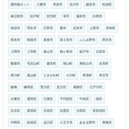
紫外線カット
三郷市
草加市
吉川市
越谷市
松伏町
春日部市
杉戸町
宮代町
幸手
蓮田市
白岡市
加須市
羽生市
行田市
蕨市
志木市
上尾市
伊奈町
和光市
朝霞市
新座市
富士見市
ふじみ野市
所沢市
入間市
三芳町
狭山市
鶴ヶ島市
坂戸市
日高市
飯能市
毛呂山町
越生町
鳩山町
東松山市
吉見町
滑川町
嵐山町
ときがわ町
小川町
寄居町
本庄市
板橋
練馬区
荒川区
足立区
葛飾区
江戸川区
台東区
墨田区
江東区
千代田区
中央区
港区
文京区
新宿区
渋谷区
目黒区
大田区
世田谷区
中野区
杉並区
品川区
八王子市
あきる野市
青梅市