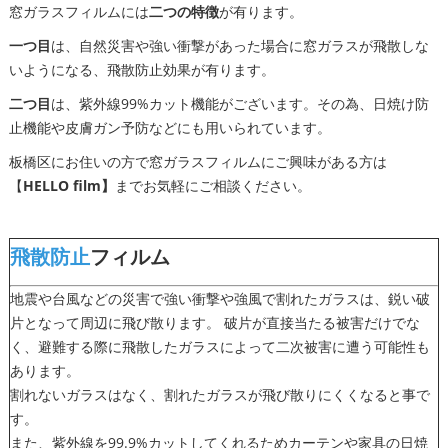
窓ガラスフィルムには
二つの特徴
が有ります。
一つ目
は、自然災害や強い衝撃があった場合に窓ガラスが飛散しな
いようになる、飛散防止効果が有ります。
二つ目
は、紫外線99%カット機能がございます。その為、日焼け防
止機能や皮膚ガン予防などにも用いられています。
板橋区にお住いの方で窓ガラスフィルムにご興味がある方は
【
HELLO film】
までお気軽にご相談ください。
飛散防止
フィルム
地震や台風などの災害で強い衝撃や強風で割れたガラスは、鋭い破
片となって周辺に飛び散ります。 破片が直接当たる被害だけでな
く、避難する際に飛散したガラスによって二次被害に遭う可能性も
あります。
割れないガラスはなく、割れたガラスが飛び散りにくくなると事で
す。
また、紫外線を99.9%カットしてくれるためカーテンや家具の日焼