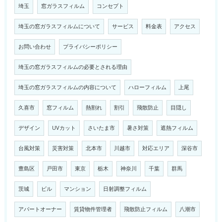
埼玉
窓ガラスフィルム
コンセプト
埼玉の窓ガラスフィルムについて
サービス
料金表
アクセス
お問い合わせ
プライバシーポリシー
埼玉の窓ガラスフィルムの必要とされる理由
埼玉の窓ガラスフィルムの内容について
ハローフィルム
上尾
久喜市
窓フィルム
熱割れ
割引
飛散防止
目隠し
デザイン
UVカット
さいたま市
暑さ対策
遮熱フィルム
台風対策
災害対策
北本市
川越市
対応エリア
深谷市
豊島区
戸田市
東京
栃木
神奈川
千葉
群馬
茨城
ビル
マンション
日射調整フィルム
アパートオーナー
賃貸物件管理者
飛散防止フィルム
八潮市