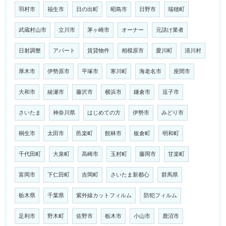
羽村市
福生市
日の出町
昭島市
日野市
瑞穂町
武蔵村山市
立川市
茅ヶ崎市
オーナー
元請け業者
日射調整
アパート
賃貸物件
相模原市
愛川町
清川村
厚木市
伊勢原市
平塚市
寒川町
海老名市
座間市
大和市
綾瀬市
藤沢市
横浜市
鎌倉市
逗子市
さいたま
神奈川県
はじめての方
伊勢市
みどり市
桐生市
太田市
邑楽町
館林市
板倉町
明和町
千代田町
大泉町
高崎市
玉村町
藤岡市
甘楽町
富岡市
下仁田町
吉岡町
さいたま新都心
群馬県
栃木県
千葉県
紫外線カットフィルム
防犯フィルム
足利市
野木町
佐野市
栃木市
小山市
鹿沼市