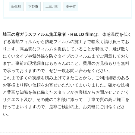
壬生町
下野市
上三川町
幸手市
埼玉の窓ガラスフィルム施工業者・HELLO film
は、体感温度を低く
する遮熱フィルムから防犯フィルムの施工まで幅広く請け負ってお
ります。高品質なフィルムを提供していることが特長で、飛び散り
にくいタイプや紫外線を防ぐタイプのフィルムまでご用意しており
ます。事前の現場調査はもちろんのこと、費用のお見積もりも無料
で承っておりますので、ぜひ一度お問い合わせください。
これまで多くの実績を積み上げてきたことから、ご利用経験のある
お客様より厚い信頼をお寄せいただいてまいりました。確かな技術
と豊富な知識を兼ね備えたスタッフがお客様からお聞かせいただく
リクエスト及び、その他のご相談に添って、丁寧で質の高い施工を
行ってまいりますので、是非ご検討の上、お気軽にご用命くださ
い。