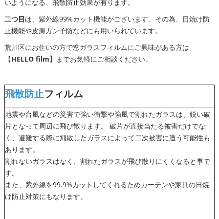
いようになる、飛散防止効果が有ります。
二つ目
は、紫外線99%カット機能がございます。その為、日焼け防
止機能や皮膚ガン予防などにも用いられています。
荒川区にお住いの方で窓ガラスフィルムにご興味がある方は
【
HELLO film】
までお気軽にご相談ください。
飛散防止
フィルム
地震や台風などの災害で強い衝撃や強風で割れたガラスは、鋭い破
片となって周辺に飛び散ります。 破片が直接当たる被害だけでな
く、避難する際に飛散したガラスによって二次被害に遭う可能性も
あります。
割れないガラスはなく、割れたガラスが飛び散りにくくなると事で
す。
また、紫外線を99.9%カットしてくれるためカーテンや家具の日焼
け防止対策にもなります。