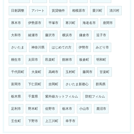
日射調整
アパート
賃貸物件
相模原市
愛川町
清川村
厚木市
伊勢原市
平塚市
寒川町
海老名市
座間市
大和市
綾瀬市
藤沢市
横浜市
鎌倉市
逗子市
さいたま
神奈川県
はじめての方
伊勢市
みどり市
桐生市
太田市
邑楽町
館林市
板倉町
明和町
千代田町
大泉町
高崎市
玉村町
藤岡市
甘楽町
富岡市
下仁田町
吉岡町
さいたま新都心
群馬県
栃木県
千葉県
紫外線カットフィルム
防犯フィルム
足利市
野木町
佐野市
栃木市
小山市
鹿沼市
壬生町
下野市
上三川町
幸手市