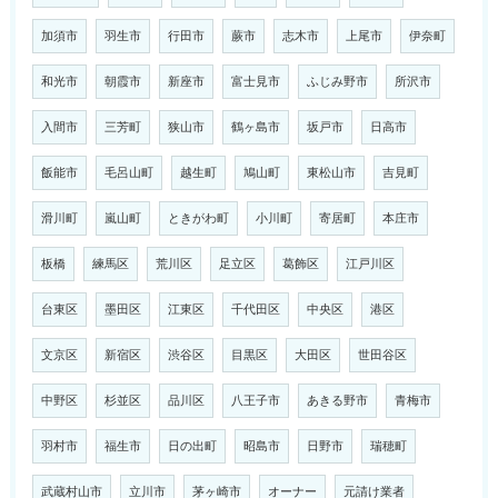
加須市
羽生市
行田市
蕨市
志木市
上尾市
伊奈町
和光市
朝霞市
新座市
富士見市
ふじみ野市
所沢市
入間市
三芳町
狭山市
鶴ヶ島市
坂戸市
日高市
飯能市
毛呂山町
越生町
鳩山町
東松山市
吉見町
滑川町
嵐山町
ときがわ町
小川町
寄居町
本庄市
板橋
練馬区
荒川区
足立区
葛飾区
江戸川区
台東区
墨田区
江東区
千代田区
中央区
港区
文京区
新宿区
渋谷区
目黒区
大田区
世田谷区
中野区
杉並区
品川区
八王子市
あきる野市
青梅市
羽村市
福生市
日の出町
昭島市
日野市
瑞穂町
武蔵村山市
立川市
茅ヶ崎市
オーナー
元請け業者