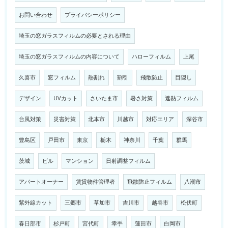
お問い合わせ
プライバシーポリシー
埼玉の窓ガラスフィルムの必要とされる理由
埼玉の窓ガラスフィルムの内容について
ハローフィルム
上尾
久喜市
窓フィルム
熱割れ
割引
飛散防止
目隠し
デザイン
UVカット
さいたま市
暑さ対策
遮熱フィルム
台風対策
災害対策
北本市
川越市
対応エリア
深谷市
豊島区
戸田市
東京
栃木
神奈川
千葉
群馬
茨城
ビル
マンション
日射調整フィルム
アパートオーナー
賃貸物件管理者
飛散防止フィルム
八潮市
紫外線カット
三郷市
草加市
吉川市
越谷市
松伏町
春日部市
杉戸町
宮代町
幸手
蓮田市
白岡市