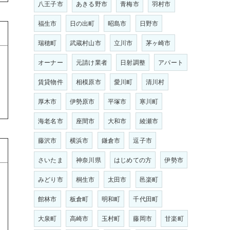
八王子市
あきる野市
青梅市
羽村市
福生市
日の出町
昭島市
日野市
瑞穂町
武蔵村山市
立川市
茅ヶ崎市
こ
オーナー
元請け業者
日射調整
アパート
賃貸物件
相模原市
愛川町
清川村
厚木市
伊勢原市
平塚市
寒川町
海老名市
座間市
大和市
綾瀬市
藤沢市
横浜市
鎌倉市
逗子市
さいたま
神奈川県
はじめての方
伊勢市
みどり市
桐生市
太田市
邑楽町
館林市
板倉町
明和町
千代田町
大泉町
高崎市
玉村町
藤岡市
甘楽町