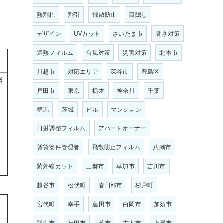
熱割れ
割引
飛散防止
目隠し
デザイン
UVカット
さいたま市
暑さ対策
遮熱フィルム
台風対策
災害対策
北本市
川越市
対応エリア
深谷市
豊島区
当
戸田市
東京
栃木
神奈川
千葉
群馬
茨城
ビル
マンション
日射調整フィルム
アパートオーナー
賃貸物件管理者
飛散防止フィルム
八潮市
紫外線カット
三郷市
草加市
吉川市
越谷市
松伏町
春日部市
杉戸町
宮代町
幸手
蓮田市
白岡市
加須市
羽生市
行田市
蕨市
志木市
上尾市