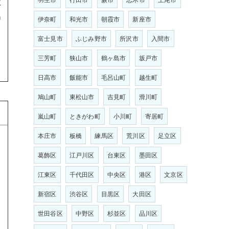
に
出
伊奈町
和光市
朝霞市
新座市
富士見市
ふじみ野市
所沢市
入間市
三芳町
狭山市
鶴ヶ島市
坂戸市
日高市
飯能市
毛呂山町
越生町
鳩山町
東松山市
吉見町
滑川町
嵐山町
ときがわ町
小川町
寄居町
本庄市
板橋
練馬区
荒川区
足立区
葛飾区
江戸川区
台東区
墨田区
江東区
千代田区
中央区
港区
文京区
新宿区
渋谷区
目黒区
大田区
世田谷区
中野区
杉並区
品川区