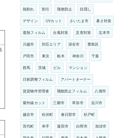
熱割れ
割引
飛散防止
目隠し
デザイン
UVカット
さいたま市
暑さ対策
遮熱フィルム
台風対策
災害対策
北本市
川越市
対応エリア
深谷市
豊島区
当
戸田市
東京
栃木
神奈川
千葉
群馬
茨城
ビル
マンション
日射調整フィルム
アパートオーナー
賃貸物件管理者
飛散防止フィルム
八潮市
紫外線カット
三郷市
草加市
吉川市
越谷市
松伏町
春日部市
杉戸町
宮代町
幸手
蓮田市
白岡市
加須市
羽生市
行田市
蕨市
志木市
上尾市