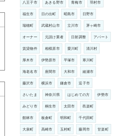
八王子市
あきる野市
青梅市
羽村市
福生市
日の出町
昭島市
日野市
瑞穂町
武蔵村山市
立川市
茅ヶ崎市
こ
オーナー
元請け業者
日射調整
アパート
賃貸物件
相模原市
愛川町
清川村
厚木市
伊勢原市
平塚市
寒川町
海老名市
座間市
大和市
綾瀬市
藤沢市
横浜市
鎌倉市
逗子市
さいたま
神奈川県
はじめての方
伊勢市
みどり市
桐生市
太田市
邑楽町
館林市
板倉町
明和町
千代田町
大泉町
高崎市
玉村町
藤岡市
甘楽町