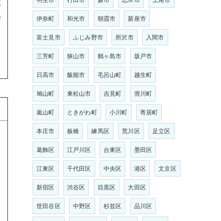
に
出
伊奈町
和光市
朝霞市
新座市
富士見市
ふじみ野市
所沢市
入間市
三芳町
狭山市
鶴ヶ島市
坂戸市
日高市
飯能市
毛呂山町
越生町
鳩山町
東松山市
吉見町
滑川町
嵐山町
ときがわ町
小川町
寄居町
本庄市
板橋
練馬区
荒川区
足立区
葛飾区
江戸川区
台東区
墨田区
江東区
千代田区
中央区
港区
文京区
新宿区
渋谷区
目黒区
大田区
世田谷区
中野区
杉並区
品川区