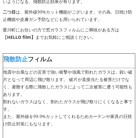
いようになる、飛散防止効果が有ります。
二つ目
は、紫外線99%カット機能がございます。その為、日焼け防
止機能や皮膚ガン予防などにも用いられています。
愛川町にお住いの方で窓ガラスフィルムにご興味がある方は
【
HELLO film】
までお気軽にご相談ください。
飛散防止
フィルム
地震や台風などの災害で強い衝撃や強風で割れたガラスは、鋭い破
片となって周辺に飛び散ります。 破片が直接当たる被害だけでな
く、避難する際に飛散したガラスによって二次被害に遭う可能性も
あります。
割れないガラスはなく、割れたガラスが飛び散りにくくなると事で
す。
また、紫外線を99.9%カットしてくれるためカーテンや家具の日焼
け防止対策にもなります。