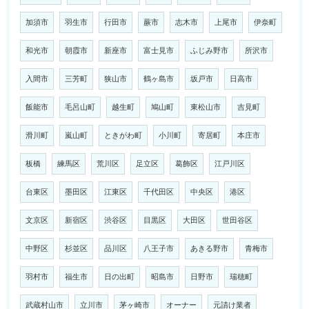
加須市
羽生市
行田市
蕨市
志木市
上尾市
伊奈町
和光市
朝霞市
新座市
富士見市
ふじみ野市
所沢市
入間市
三芳町
狭山市
鶴ヶ島市
坂戸市
日高市
飯能市
毛呂山町
越生町
鳩山町
東松山市
吉見町
滑川町
嵐山町
ときがわ町
小川町
寄居町
本庄市
板橋
練馬区
荒川区
足立区
葛飾区
江戸川区
台東区
墨田区
江東区
千代田区
中央区
港区
文京区
新宿区
渋谷区
目黒区
大田区
世田谷区
中野区
杉並区
品川区
八王子市
あきる野市
青梅市
羽村市
福生市
日の出町
昭島市
日野市
瑞穂町
武蔵村山市
立川市
茅ヶ崎市
オーナー
元請け業者