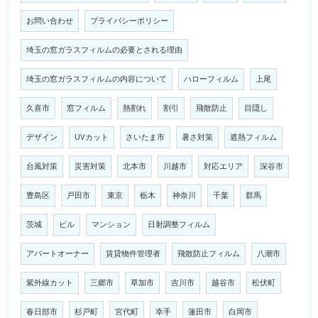
お問い合わせ
プライバシーポリシー
埼玉の窓ガラスフィルムの必要とされる理由
埼玉の窓ガラスフィルムの内容について
ハローフィルム
上尾
久喜市
窓フィルム
熱割れ
割引
飛散防止
目隠し
デザイン
UVカット
さいたま市
暑さ対策
遮熱フィルム
台風対策
災害対策
北本市
川越市
対応エリア
深谷市
豊島区
戸田市
東京
栃木
神奈川
千葉
群馬
茨城
ビル
マンション
日射調整フィルム
アパートオーナー
賃貸物件管理者
飛散防止フィルム
八潮市
紫外線カット
三郷市
草加市
吉川市
越谷市
松伏町
春日部市
杉戸町
宮代町
幸手
蓮田市
白岡市