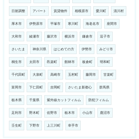
日射調整
アパート
賃貸物件
相模原市
愛川町
清川村
厚木市
伊勢原市
平塚市
寒川町
海老名市
座間市
大和市
綾瀬市
藤沢市
横浜市
鎌倉市
逗子市
さいたま
神奈川県
はじめての方
伊勢市
みどり市
桐生市
太田市
邑楽町
館林市
板倉町
明和町
千代田町
大泉町
高崎市
玉村町
藤岡市
甘楽町
富岡市
下仁田町
吉岡町
さいたま新都心
群馬県
栃木県
千葉県
紫外線カットフィルム
防犯フィルム
足利市
野木町
佐野市
栃木市
小山市
鹿沼市
壬生町
下野市
上三川町
幸手市