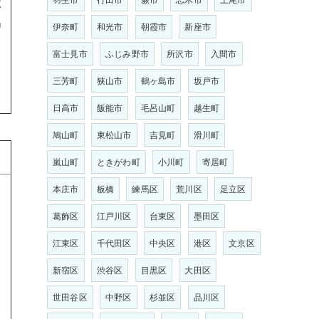
に
出
伊奈町
和光市
朝霞市
新座市
富士見市
ふじみ野市
所沢市
入間市
三芳町
狭山市
鶴ヶ島市
坂戸市
日高市
飯能市
毛呂山町
越生町
鳩山町
東松山市
吉見町
滑川町
嵐山町
ときがわ町
小川町
寄居町
本庄市
板橋
練馬区
荒川区
足立区
葛飾区
江戸川区
台東区
墨田区
江東区
千代田区
中央区
港区
文京区
新宿区
渋谷区
目黒区
大田区
世田谷区
中野区
杉並区
品川区