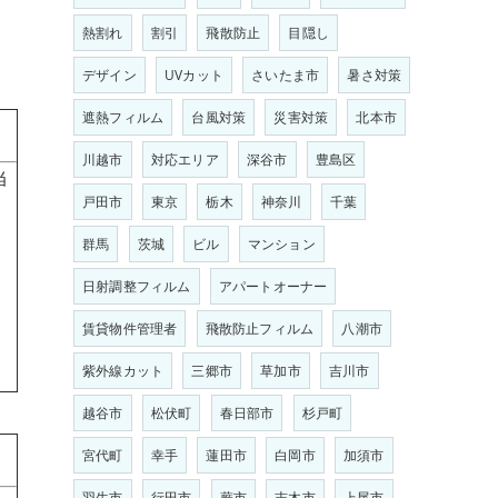
熱割れ
割引
飛散防止
目隠し
デザイン
UVカット
さいたま市
暑さ対策
遮熱フィルム
台風対策
災害対策
北本市
川越市
対応エリア
深谷市
豊島区
当
戸田市
東京
栃木
神奈川
千葉
群馬
茨城
ビル
マンション
日射調整フィルム
アパートオーナー
賃貸物件管理者
飛散防止フィルム
八潮市
紫外線カット
三郷市
草加市
吉川市
越谷市
松伏町
春日部市
杉戸町
宮代町
幸手
蓮田市
白岡市
加須市
羽生市
行田市
蕨市
志木市
上尾市