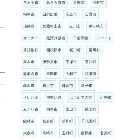
八王子市
あきる野市
青梅市
羽村市
福生市
日の出町
昭島市
日野市
瑞穂町
武蔵村山市
立川市
茅ヶ崎市
こ
オーナー
元請け業者
日射調整
アパート
賃貸物件
相模原市
愛川町
清川村
厚木市
伊勢原市
平塚市
寒川町
海老名市
座間市
大和市
綾瀬市
藤沢市
横浜市
鎌倉市
逗子市
さいたま
神奈川県
はじめての方
伊勢市
みどり市
桐生市
太田市
邑楽町
館林市
板倉町
明和町
千代田町
大泉町
高崎市
玉村町
藤岡市
甘楽町