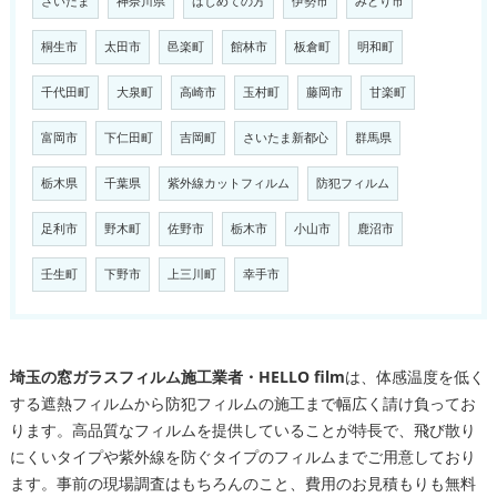
さいたま
神奈川県
はじめての方
伊勢市
みどり市
桐生市
太田市
邑楽町
館林市
板倉町
明和町
千代田町
大泉町
高崎市
玉村町
藤岡市
甘楽町
富岡市
下仁田町
吉岡町
さいたま新都心
群馬県
栃木県
千葉県
紫外線カットフィルム
防犯フィルム
足利市
野木町
佐野市
栃木市
小山市
鹿沼市
壬生町
下野市
上三川町
幸手市
埼玉の窓ガラスフィルム施工業者・HELLO film
は、体感温度を低く
する遮熱フィルムから防犯フィルムの施工まで幅広く請け負ってお
ります。高品質なフィルムを提供していることが特長で、飛び散り
にくいタイプや紫外線を防ぐタイプのフィルムまでご用意しており
ます。事前の現場調査はもちろんのこと、費用のお見積もりも無料