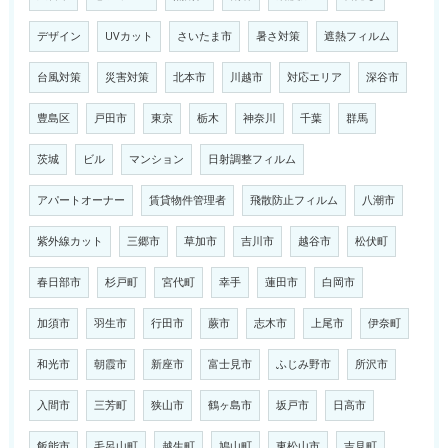
デザイン
UVカット
さいたま市
暑さ対策
遮熱フィルム
台風対策
災害対策
北本市
川越市
対応エリア
深谷市
豊島区
戸田市
東京
栃木
神奈川
千葉
群馬
茨城
ビル
マンション
日射調整フィルム
アパートオーナー
賃貸物件管理者
飛散防止フィルム
八潮市
紫外線カット
三郷市
草加市
吉川市
越谷市
松伏町
春日部市
杉戸町
宮代町
幸手
蓮田市
白岡市
加須市
羽生市
行田市
蕨市
志木市
上尾市
伊奈町
和光市
朝霞市
新座市
富士見市
ふじみ野市
所沢市
入間市
三芳町
狭山市
鶴ヶ島市
坂戸市
日高市
飯能市
毛呂山町
越生町
鳩山町
東松山市
吉見町