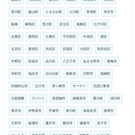
滑川町
嵐山町
ときがわ町
小川町
寄居町
本庄市
板橋
練馬区
荒川区
足立区
葛飾区
江戸川区
台東区
墨田区
江東区
千代田区
中央区
港区
文京区
新宿区
渋谷区
目黒区
大田区
世田谷区
中野区
杉並区
品川区
八王子市
あきる野市
青梅市
羽村市
福生市
日の出町
昭島市
日野市
瑞穂町
武蔵村山市
立川市
茅ヶ崎市
オーナー
元請け業者
日射調整
アパート
賃貸物件
相模原市
愛川町
清川村
厚木市
伊勢原市
平塚市
寒川町
海老名市
座間市
大和市
綾瀬市
藤沢市
横浜市
鎌倉市
逗子市