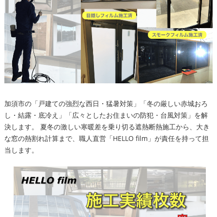
加須市の「戸建ての強烈な西日・猛暑対策」「冬の厳しい赤城おろ
し・結露・底冷え」「広々としたお住まいの防犯・台風対策」を解
決します。 夏冬の激しい寒暖差を乗り切る遮熱断熱施工から、大き
な窓の熱割れ計算まで、職人直営「HELLO film」が責任を持って担
当します。