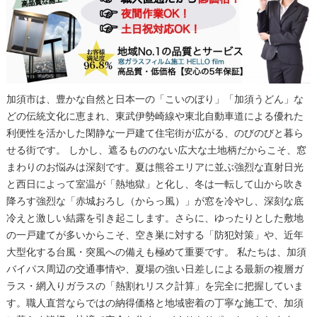
加須市は、豊かな自然と日本一の「こいのぼり」「加須うどん」な
どの伝統文化に恵まれ、東武伊勢崎線や東北自動車道による優れた
利便性を活かした閑静な一戸建て住宅街が広がる、のびのびと暮ら
せる街です。 しかし、遮るもののない広大な土地柄だからこそ、窓
まわりのお悩みは深刻です。夏は熊谷エリアに並ぶ強烈な直射日光
と西日によって室温が「熱地獄」と化し、冬は一転して山から吹き
降ろす強烈な「赤城おろし（からっ風）」が窓を冷やし、深刻な底
冷えと激しい結露を引き起こします。さらに、ゆったりとした敷地
の一戸建てが多いからこそ、空き巣に対する「防犯対策」や、近年
大型化する台風・突風への備えも極めて重要です。 私たちは、加須
バイパス周辺の交通事情や、夏場の強い日差しによる最新の複層ガ
ラス・網入りガラスの「熱割れリスク計算」を完全に把握していま
す。職人直営ならではの納得価格と地域密着の丁寧な施工で、加須