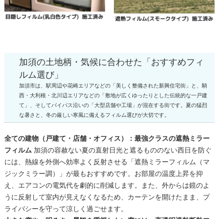
加須の土地柄・気候に合わせた「おすすめフィ
ルム選び」
加須市は、駅周辺や花崎エリアなどの「美しく整備された新興住宅街」と、騎
西・大利根・北川辺エリアなどの「敷地が広くゆったりとした伝統的な一戸建
て」、そしてバイパス沿いの「大型店舗や工場」が混在する街です。夏の猛烈
な暑さと、冬の厳しい寒風に備えるフィルム選びが大切です。
全ての建物（戸建て・店舗・オフィス）：最強クラスの遮熱ミラー
フィルム
加須の容赦ない夏の直射日光と遮るもののない西日を防ぐ
には、熱線を外側へ効率よく反射させる「遮熱ミラーフィルム（マ
ジックミラー調）」が最もおすすめです。お部屋の温度上昇を抑
え、エアコンの電気代を劇的に削減します。また、外からは鏡のよ
うに反射して室内が見えなくなるため、カーテンを開けたまま、プ
ライバシーを守って涼しく過ごせます。