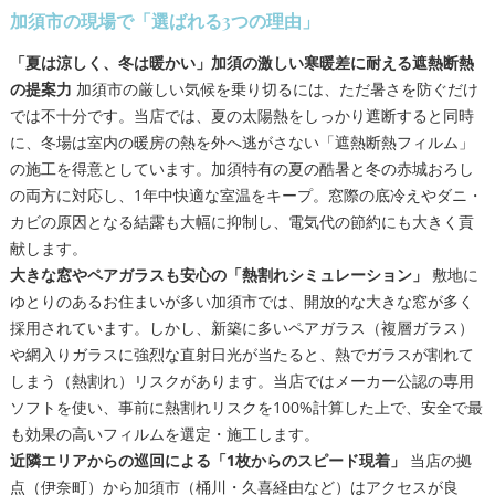
加須市の現場で「選ばれる3つの理由」
「夏は涼しく、冬は暖かい」加須の激しい寒暖差に耐える遮熱断熱
の提案力
加須市の厳しい気候を乗り切るには、ただ暑さを防ぐだけ
では不十分です。当店では、夏の太陽熱をしっかり遮断すると同時
に、冬場は室内の暖房の熱を外へ逃がさない「遮熱断熱フィルム」
の施工を得意としています。加須特有の夏の酷暑と冬の赤城おろし
の両方に対応し、1年中快適な室温をキープ。窓際の底冷えやダニ・
カビの原因となる結露も大幅に抑制し、電気代の節約にも大きく貢
献します。
大きな窓やペアガラスも安心の「熱割れシミュレーション」
敷地に
ゆとりのあるお住まいが多い加須市では、開放的な大きな窓が多く
採用されています。しかし、新築に多いペアガラス（複層ガラス）
や網入りガラスに強烈な直射日光が当たると、熱でガラスが割れて
しまう（熱割れ）リスクがあります。当店ではメーカー公認の専用
ソフトを使い、事前に熱割れリスクを100%計算した上で、安全で最
も効果の高いフィルムを選定・施工します。
近隣エリアからの巡回による「1枚からのスピード現着」
当店の拠
点（伊奈町）から加須市（桶川・久喜経由など）はアクセスが良