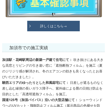
詳しくはこちら→
加須市での施工実績
加須駅・花崎駅周辺の新築一戸建て住宅にて：
吹き抜けにある大き
な高窓とリビングの引き違い窓に「遮熱断熱フィルム」を施工（夏
のジリジリ感が解消され、冬のエアコンの効きも良くなったとお喜
びいただきました）。
騎西エリアのゆったりとした和風邸宅にて：
日差しが遮るものなく
差し込む縁側の長いガラス障子へ、紫外線による畳の日焼け防止を
目的とした「高透明遮熱フィルム」を施工。
国道125号（加須バイパス）沿いの大型店舗にて：
ショーウィンド
ウへのUVカット・飛散防止フィルム施工（展示商品の色褪せを防