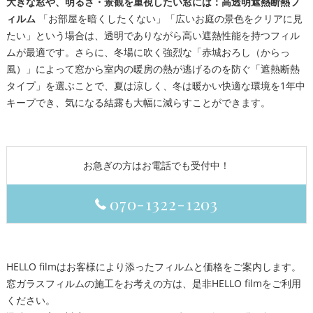
大きな窓や、明るさ・景観を重視したい窓には：高透明遮熱断熱フ
ィルム
「お部屋を暗くしたくない」「広いお庭の景色をクリアに見
たい」という場合は、透明でありながら高い遮熱性能を持つフィル
ムが最適です。さらに、冬場に吹く強烈な「赤城おろし（からっ
風）」によって窓から室内の暖房の熱が逃げるのを防ぐ「遮熱断熱
タイプ」を選ぶことで、夏は涼しく、冬は暖かい快適な環境を1年中
キープでき、気になる結露も大幅に減らすことができます。
お急ぎの方はお電話でも受付中！
070-1322-1203
HELLO filmはお客様により添ったフィルムと価格をご案内します。
窓ガラスフィルムの施工をお考えの方は、是非HELLO filmをご利用
ください。