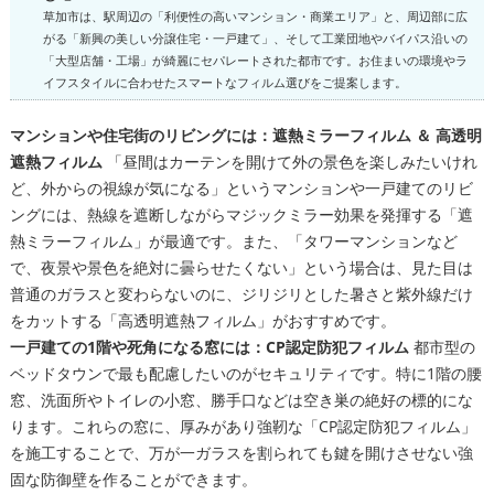
草加市は、駅周辺の「利便性の高いマンション・商業エリア」と、周辺部に広
がる「新興の美しい分譲住宅・一戸建て」、そして工業団地やバイパス沿いの
「大型店舗・工場」が綺麗にセパレートされた都市です。お住まいの環境やラ
イフスタイルに合わせたスマートなフィルム選びをご提案します。
マンションや住宅街のリビングには：遮熱ミラーフィルム ＆ 高透明
遮熱フィルム
「昼間はカーテンを開けて外の景色を楽しみたいけれ
ど、外からの視線が気になる」というマンションや一戸建てのリビ
ングには、熱線を遮断しながらマジックミラー効果を発揮する「遮
熱ミラーフィルム」が最適です。また、「タワーマンションなど
で、夜景や景色を絶対に曇らせたくない」という場合は、見た目は
普通のガラスと変わらないのに、ジリジリとした暑さと紫外線だけ
をカットする「高透明遮熱フィルム」がおすすめです。
一戸建ての1階や死角になる窓には：CP認定防犯フィルム
都市型の
ベッドタウンで最も配慮したいのがセキュリティです。特に1階の腰
窓、洗面所やトイレの小窓、勝手口などは空き巣の絶好の標的にな
ります。これらの窓に、厚みがあり強靭な「CP認定防犯フィルム」
を施工することで、万が一ガラスを割られても鍵を開けさせない強
固な防御壁を作ることができます。