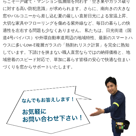
らこそ一戸建て・マンション低層階を問わず「空き巣やガラス破り
に対する高い防犯意識」が求められます。さらに、南向きの大きな
窓やバルコニーから差し込む夏の厳しい直射日光による室温上昇、
大切な家具やフローリングを傷める紫外線など、毎日の暮らしの快
適性を左右する問題も少なくありません。 私たちは、日光街道（国
道4号バイパス）や外環自動車道周辺の地域特性、最新のスマートハ
ウスに多いLow-E複層ガラスの「熱割れリスク計算」を完全に熟知
しています。下請けを挟まない職人直営ならではの納得価格と、地
域密着のスピード対応で、草加に暮らす皆様の安心で快適な住まい
づくりを窓からサポートいたします。