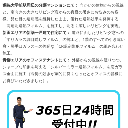
獨協大学前駅周辺の分譲マンションにて：
向かいの建物からの視線
と、南向きの大きなリビング窓からの真夏の暑さにお悩みのお客
様。見た目の透明感を維持したまま、優れた遮熱効果を発揮する
「高透明遮熱フィルム」を施工し、明るく涼しいリビングを実現。
新田エリアの新築一戸建て住宅にて：
道路に面したリビング窓への
「すりガラス調目隠しフィルム」の施工と、1階のすべての引き違い
窓・勝手口ガラスへの強靭な「CP認定防犯フィルム」の組み合わせ
施工。
青柳エリアのオフィステナントにて：
外部からの視線を遮りつつ、
シャープな印象を与える「シルバーミラー遮熱フィルム」を窓ガラ
ス全面に施工（冷房の効きが劇的に良くなったとオフィスの皆様に
お喜びいただきました）。