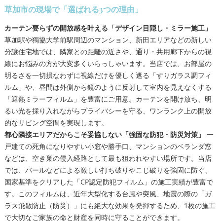
草加市の現場で「選ばれる3つの理由」
カーテン要らずの開放感を叶える「デザイン目隠し・ミラー施工」
草加駅や獨協大学前駅周辺のマンション、新田エリアなどの新しい
分譲住宅地では、隣家との距離の近さや、通り・共用廊下からの視
線にお悩みの方が大変多くいらっしゃいます。当店では、お部屋の
明るさを一切損なわずに視線だけを優しく遮る「すりガラス調フィ
ルム」や、昼間は外側から鏡のように反射して室内を見えなくする
「遮熱ミラーフィルム」を豊富にご用意。カーテンを開け放ち、明
るい光を採り入れながらプライバシーを守る、ワンランク上の開放
的なリビング空間を実現します。
都心隣接エリアだからこそ妥協しない「強固な防犯・防災対策」
一
戸建ての死角になりやすい小窓や勝手口、マンションのベランダ窓
などは、空き巣の侵入経路として最も狙われやすい場所です。当店
では、バールなどによる激しい打ち破りやこじ破りを強固に防ぐ、
国家基準をクリアした「CP認定防犯フィルム」の施工実績が豊富で
す。このフィルムは、近年大型化する台風や突風、地震の際の「ガ
ラス飛散防止（防災）」にも絶大な効果を発揮するため、1枚の施工
で大切なご家族の命と財産を同時に守ることができます。