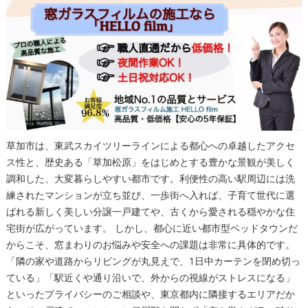
草加市は、東武スカイツリーラインによる都心への卓越したアクセ
ス性と、歴史ある「草加松原」をはじめとする豊かな景観が美しく
調和した、大変暮らしやすい都市です。利便性の高い駅周辺には洗
練されたマンションが立ち並び、一歩街へ入れば、子育て世代に選
ばれる新しく美しい分譲一戸建てや、古くから愛される穏やかな住
宅街が広がっています。 しかし、都心に近い都市型ベッドタウンだ
からこそ、窓まわりのお悩みや安全への課題は非常に具体的です。
「隣の家や道路からリビングが丸見えで、1日中カーテンを閉め切っ
ている」「駅近くや通り沿いで、外からの視線がストレスになる」
といったプライバシーのご相談や、東京都内に隣接するエリアだか