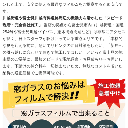
ンした上で、安全に使える最適なフィルムをご提案するため安心で
す。
川越街道や富士見川越有料道路周辺の機動力を活かした「スピード
現着・完全自社施工」
当店の拠点から富士見市内（川越街道・国道
254号や富士見川越バイパス、志木街道周辺など）は非常にアクセス
が良く、日々スタッフが駆け回っている重点エリアです。「本格的
な夏を迎える前に、急いでリビングの西日対策をしたい」「新居へ
の引っ越しに合わせて急ぎで施工してほしい」といった富士見の施
主様のご要望に、最短スピードで現地調査・お見積もりへお伺いし
ます。下請けの仲介料を一切挟まないため、無駄なコストを省いた
納得の適正価格でご提供可能です。