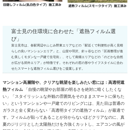
富士見の住環境に合わせた「遮熱フィルム選
び」
富士見市は、各駅周辺やふじみ野東エリアなどの「駅近くで利便性が高く見晴
らしの良いマンションエリア」と、山室や羽沢、針ヶ谷などの「区画整理が進
む美しくモダンな一戸建て住宅街」、そして南畑エリアなどの「のどかな自然
が広がる郊外エリア」が特徴です。それぞれの窓の形やライフスタイルに合わ
せたスマートな遮熱フィルム選びをご提案します。
マンション高層階や、クリアな眺望を楽しみたい窓には：高透明遮
熱フィルム
「自慢の眺望やお部屋の明るさを絶対に暗くしたくな
い」「スタイリッシュな外観の雰囲気をそのままスマートに保ちた
い」というマンションや一戸建てのリビングには、見た目は普通の
ガラスと全く変わらない「高透明タイプの遮熱フィルム」が最適で
す。フィルムが貼ってあることが分からないほどクリアなのに、真
夏のジリジリとした太陽熱だけを力強くカットし、エアコンの風が