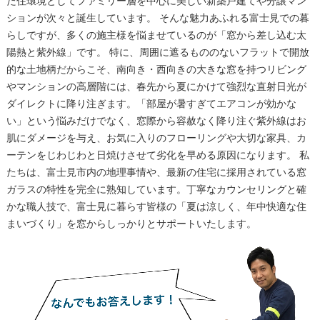
た住環境としてファミリー層を中心に美しい新築戸建てや分譲マン
ションが次々と誕生しています。 そんな魅力あふれる富士見での暮
らしですが、多くの施主様を悩ませているのが「窓から差し込む太
陽熱と紫外線」です。 特に、周囲に遮るもののないフラットで開放
的な土地柄だからこそ、南向き・西向きの大きな窓を持つリビング
やマンションの高層階には、春先から夏にかけて強烈な直射日光が
ダイレクトに降り注ぎます。「部屋が暑すぎてエアコンが効かな
い」という悩みだけでなく、窓際から容赦なく降り注ぐ紫外線はお
肌にダメージを与え、お気に入りのフローリングや大切な家具、カ
ーテンをじわじわと日焼けさせて劣化を早める原因になります。 私
たちは、富士見市内の地理事情や、最新の住宅に採用されている窓
ガラスの特性を完全に熟知しています。丁寧なカウンセリングと確
かな職人技で、富士見に暮らす皆様の「夏は涼しく、年中快適な住
まいづくり」を窓からしっかりとサポートいたします。