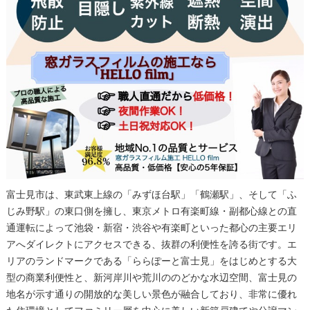
富士見市は、東武東上線の「みずほ台駅」「鶴瀬駅」、そして「ふ
じみ野駅」の東口側を擁し、東京メトロ有楽町線・副都心線との直
通運転によって池袋・新宿・渋谷や有楽町といった都心の主要エリ
アへダイレクトにアクセスできる、抜群の利便性を誇る街です。エ
リアのランドマークである「ららぽーと富士見」をはじめとする大
型の商業利便性と、新河岸川や荒川ののどかな水辺空間、富士見の
地名が示す通りの開放的な美しい景色が融合しており、非常に優れ