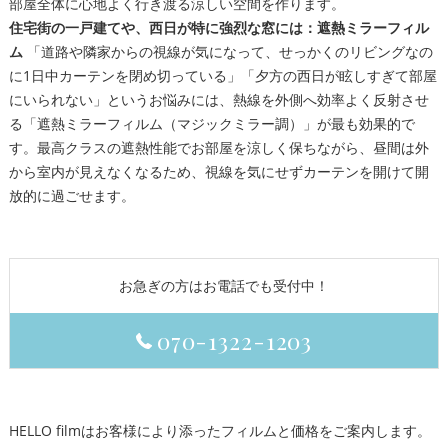
部屋全体に心地よく行き渡る涼しい空間を作ります。
住宅街の一戸建てや、西日が特に強烈な窓には：遮熱ミラーフィル
ム
「道路や隣家からの視線が気になって、せっかくのリビングなの
に1日中カーテンを閉め切っている」「夕方の西日が眩しすぎて部屋
にいられない」というお悩みには、熱線を外側へ効率よく反射させ
る「遮熱ミラーフィルム（マジックミラー調）」が最も効果的で
す。最高クラスの遮熱性能でお部屋を涼しく保ちながら、昼間は外
から室内が見えなくなるため、視線を気にせずカーテンを開けて開
放的に過ごせます。
お急ぎの方はお電話でも受付中！
070-1322-1203
HELLO filmはお客様により添ったフィルムと価格をご案内します。