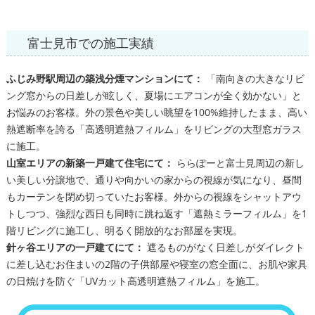
富士見市での施工実績
ふじみ野駅周辺の築浅分煙マンションにて：
「南向きの大きなリビ
ング窓からの日差しが眩しく、夏場にエアコンが全く効かない」と
お悩みのお客様。外の景色や美しい眺望を100%維持したまま、高い
熱遮断率を誇る「高透明遮熱フィルム」をリビングの大型窓ガラス
に施工。
山室エリアの新築一戸建て住宅にて：
ららぽーと富士見周辺の新し
い美しい分譲地で、通りや向かいの家からの視線が気になり、昼間
もカーテンを閉め切っていたお客様。外からの視線をシャットアウ
トしつつ、強烈な西日も同時に跳ね返す「遮熱ミラーフィルム」を1
階リビングに施工し、明るく開放的なお部屋を実現。
針ヶ谷エリアの一戸建てにて：
遮るものがなく日差しがダイレクト
に差し込むお住まいの2階の子供部屋や寝室の窓全面に、お肌や家具
の日焼けを防ぐ「UVカット高透明遮熱フィルム」を施工。