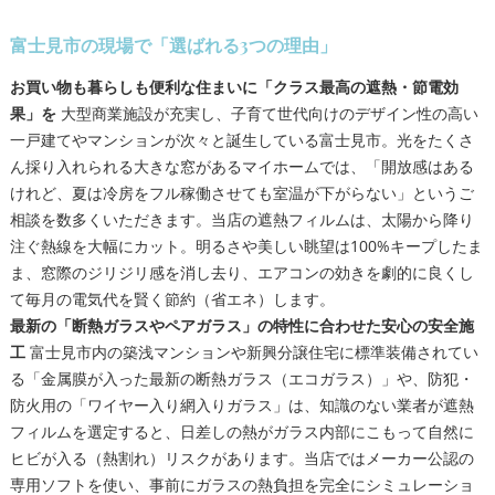
富士見市の現場で「選ばれる3つの理由」
お買い物も暮らしも便利な住まいに「クラス最高の遮熱・節電効
果」を
大型商業施設が充実し、子育て世代向けのデザイン性の高い
一戸建てやマンションが次々と誕生している富士見市。光をたくさ
ん採り入れられる大きな窓があるマイホームでは、「開放感はある
けれど、夏は冷房をフル稼働させても室温が下がらない」というご
相談を数多くいただきます。当店の遮熱フィルムは、太陽から降り
注ぐ熱線を大幅にカット。明るさや美しい眺望は100%キープしたま
ま、窓際のジリジリ感を消し去り、エアコンの効きを劇的に良くし
て毎月の電気代を賢く節約（省エネ）します。
最新の「断熱ガラスやペアガラス」の特性に合わせた安心の安全施
工
富士見市内の築浅マンションや新興分譲住宅に標準装備されてい
る「金属膜が入った最新の断熱ガラス（エコガラス）」や、防犯・
防火用の「ワイヤー入り網入りガラス」は、知識のない業者が遮熱
フィルムを選定すると、日差しの熱がガラス内部にこもって自然に
ヒビが入る（熱割れ）リスクがあります。当店ではメーカー公認の
専用ソフトを使い、事前にガラスの熱負担を完全にシミュレーショ