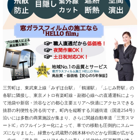
三芳町は、東武東上線「みずほ台駅」「鶴瀬駅」「ふじみ野駅」の
各駅に隣接し、東京メトロ有楽町線・副都心線への直通運転によっ
て池袋や新宿・渋谷などの都心主要エリアへ快適にアクセスできる
抜群の利便性を誇る街です。町内を縦断する川越街道（国道254号）
沿いには多数の商業施設が集まり、さらに関越自動車道「三芳スマ
ートIC」のフルインター化によって、車での移動も圧倒的にスムー
ズになりました。緑豊かな武蔵野の雑木林やのどかな田園が広がる