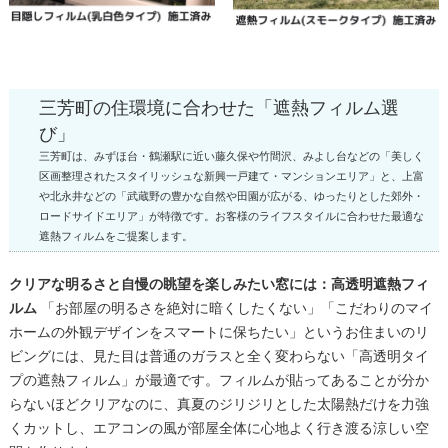
三芳町の住環境に合わせた「遮熱フィルム選
び」
三芳町は、みずほ台・鶴瀬駅に近い藤久保や竹間沢、みよし台などの「美しく
区画整理されたスタイリッシュな新興一戸建て・マンションエリア」と、上富
や北永井などの「武蔵野の豊かな自然や田園が広がる、ゆったりとした郊外・
ロードサイドエリア」が特徴です。お客様のライフスタイルに合わせた最適な
遮熱フィルムをご提案します。
クリアな明るさと自慢の眺望を楽しみたい窓には：高透明遮熱フィ
ルム
「お部屋の明るさを絶対に暗くしたくない」「こだわりのマイ
ホームの外観デザインをスマートに保ちたい」というお住まいのリ
ビングには、見た目は普通のガラスと全く変わらない「高透明タイ
プの遮熱フィルム」が最適です。フィルムが貼ってあることが分か
らないほどクリアなのに、真夏のジリジリとした太陽熱だけを力強
くカットし、エアコンの風が部屋全体に心地よく行き渡る涼しい空