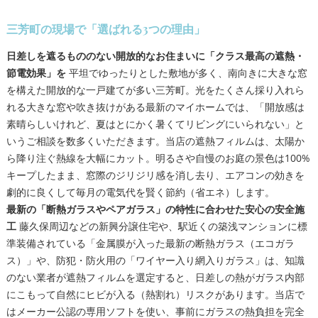
三芳町の現場で「選ばれる3つの理由」
日差しを遮るもののない開放的なお住まいに「クラス最高の遮熱・
節電効果」を
平坦でゆったりとした敷地が多く、南向きに大きな窓
を構えた開放的な一戸建てが多い三芳町。光をたくさん採り入れら
れる大きな窓や吹き抜けがある最新のマイホームでは、「開放感は
素晴らしいけれど、夏はとにかく暑くてリビングにいられない」と
いうご相談を数多くいただきます。当店の遮熱フィルムは、太陽か
ら降り注ぐ熱線を大幅にカット。明るさや自慢のお庭の景色は100%
キープしたまま、窓際のジリジリ感を消し去り、エアコンの効きを
劇的に良くして毎月の電気代を賢く節約（省エネ）します。
最新の「断熱ガラスやペアガラス」の特性に合わせた安心の安全施
工
藤久保周辺などの新興分譲住宅や、駅近くの築浅マンションに標
準装備されている「金属膜が入った最新の断熱ガラス（エコガラ
ス）」や、防犯・防火用の「ワイヤー入り網入りガラス」は、知識
のない業者が遮熱フィルムを選定すると、日差しの熱がガラス内部
にこもって自然にヒビが入る（熱割れ）リスクがあります。当店で
はメーカー公認の専用ソフトを使い、事前にガラスの熱負担を完全