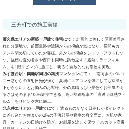
三芳町での施工実績
藤久保エリアの新築一戸建て住宅にて：
計画的に美しく区画整理さ
れた分譲地で、前面道路や近隣からの視線が気になり、昼間もカー
テンを閉め切っていたお客様。外からの視線をシャットアウトしつ
つ、強烈な夏の暑さや西日も同時に跳ね返す「遮熱ミラーフィル
ム」を1階リビングに施工し、明るく開放的なお部屋を実現。
みずほ台駅・鶴瀬駅周辺の築浅マンションにて：
「南向きのバルコ
ニー窓からの直射日光が強く、夏場にエアコンを強にしても室温が
下がらない」とお悩みのお客様。外の素晴らしい景色やお部屋の明
るさはそのまま100%維持できる、高い熱遮断率の「高透明遮熱フィ
ルム」をリビング窓に施工。
北永井エリアの一戸建てにて：
遮るものがなく日差しがダイレクト
に差し込むお住まいの2階の子供部屋や寝室の窓全面に、お肌や家
具・カーテンの日焼けを防ぎ、お部屋を涼しく保つ「UVカット高透
明遮熱フィルム」を施工。