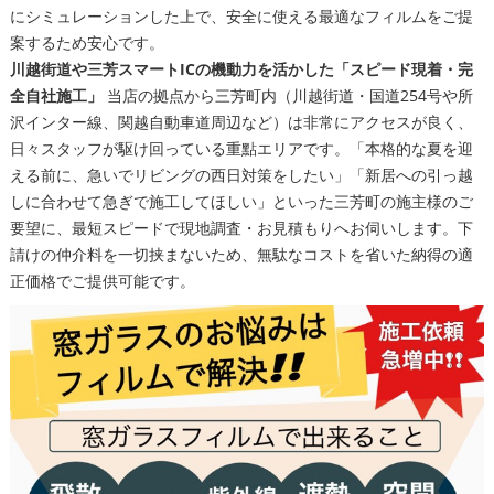
にシミュレーションした上で、安全に使える最適なフィルムをご提
案するため安心です。
川越街道や三芳スマートICの機動力を活かした「スピード現着・完
全自社施工」
当店の拠点から三芳町内（川越街道・国道254号や所
沢インター線、関越自動車道周辺など）は非常にアクセスが良く、
日々スタッフが駆け回っている重點エリアです。「本格的な夏を迎
える前に、急いでリビングの西日対策をしたい」「新居への引っ越
しに合わせて急ぎで施工してほしい」といった三芳町の施主様のご
要望に、最短スピードで現地調査・お見積もりへお伺いします。下
請けの仲介料を一切挟まないため、無駄なコストを省いた納得の適
正価格でご提供可能です。