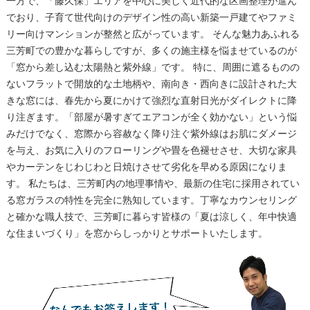
一方で、「藤久保」エリアを中心に美しく近代的な区画整理が進ん
でおり、子育て世代向けのデザイン性の高い新築一戸建てやファミ
リー向けマンションが整然と広がっています。 そんな魅力あふれる
三芳町での豊かな暮らしですが、多くの施主様を悩ませているのが
「窓から差し込む太陽熱と紫外線」です。 特に、周囲に遮るものの
ないフラットで開放的な土地柄や、南向き・西向きに設計された大
きな窓には、春先から夏にかけて強烈な直射日光がダイレクトに降
り注ぎます。「部屋が暑すぎてエアコンが全く効かない」という悩
みだけでなく、窓際から容赦なく降り注ぐ紫外線はお肌にダメージ
を与え、お気に入りのフローリングや畳を色褪せさせ、大切な家具
やカーテンをじわじわと日焼けさせて劣化を早める原因になりま
す。 私たちは、三芳町内の地理事情や、最新の住宅に採用されてい
る窓ガラスの特性を完全に熟知しています。丁寧なカウンセリング
と確かな職人技で、三芳町に暮らす皆様の「夏は涼しく、年中快適
な住まいづくり」を窓からしっかりとサポートいたします。