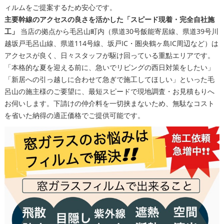
ィルムをご提案するため安心です。
主要幹線のアクセスの良さを活かした「スピード現着・完全自社施
工」
当店の拠点から毛呂山町内（県道30号飯能寄居線、県道39号川
越坂戸毛呂山線、県道114号線、坂戸IC・圏央鶴ヶ島IC周辺など）は
アクセスが良く、日々スタッフが駆け回っている重點エリアです。
「本格的な夏を迎える前に、急いでリビングの西日対策をしたい」
「新居への引っ越しに合わせて急ぎで施工してほしい」といった毛
呂山の施主様のご要望に、最短スピードで現地調査・お見積もりへ
お伺いします。下請けの仲介料を一切挟まないため、無駄なコスト
を省いた納得の適正価格でご提供可能です。