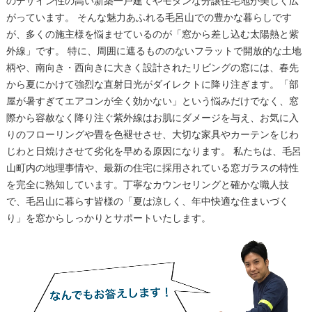
のデザイン性の高い新築一戸建てやモダンな分譲住宅地が美しく広
がっています。 そんな魅力あふれる毛呂山での豊かな暮らしです
が、多くの施主様を悩ませているのが「窓から差し込む太陽熱と紫
外線」です。 特に、周囲に遮るもののないフラットで開放的な土地
柄や、南向き・西向きに大きく設計されたリビングの窓には、春先
から夏にかけて強烈な直射日光がダイレクトに降り注ぎます。「部
屋が暑すぎてエアコンが全く効かない」という悩みだけでなく、窓
際から容赦なく降り注ぐ紫外線はお肌にダメージを与え、お気に入
りのフローリングや畳を色褪せさせ、大切な家具やカーテンをじわ
じわと日焼けさせて劣化を早める原因になります。 私たちは、毛呂
山町内の地理事情や、最新の住宅に採用されている窓ガラスの特性
を完全に熟知しています。丁寧なカウンセリングと確かな職人技
で、毛呂山に暮らす皆様の「夏は涼しく、年中快適な住まいづく
り」を窓からしっかりとサポートいたします。