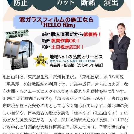
毛呂山町は、東武越生線「武州長瀬駅」「東毛呂駅」やJR八高線
「毛呂駅」の複数路線が利用でき、川越や坂戸、さらには大宮・都
心方面へもスムーズにアクセスできる優れた利便性を持つ街です。
町内には全国的にも有名な「埼玉医科大学病院」があり、高度な医
療環境が整った安心の街としても広く知られています。鎌北湖の美
しい自然や、日本最古の歴史を誇る「桂木ゆず（毛呂山ゆず）」の
のどかな風景が広がる一方で、武州長瀬駅周辺の「長瀬」エリアな
どを中心に計画的な大規模区画整理が進んでおり、子育て世代向け