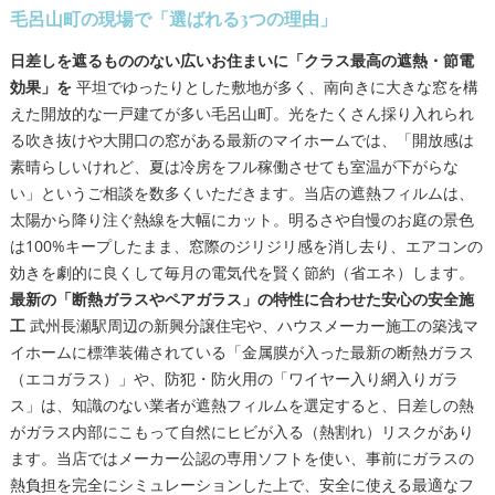
毛呂山町の現場で「選ばれる3つの理由」
日差しを遮るもののない広いお住まいに「クラス最高の遮熱・節電
効果」を
平坦でゆったりとした敷地が多く、南向きに大きな窓を構
えた開放的な一戸建てが多い毛呂山町。光をたくさん採り入れられ
る吹き抜けや大開口の窓がある最新のマイホームでは、「開放感は
素晴らしいけれど、夏は冷房をフル稼働させても室温が下がらな
い」というご相談を数多くいただきます。当店の遮熱フィルムは、
太陽から降り注ぐ熱線を大幅にカット。明るさや自慢のお庭の景色
は100%キープしたまま、窓際のジリジリ感を消し去り、エアコンの
効きを劇的に良くして毎月の電気代を賢く節約（省エネ）します。
最新の「断熱ガラスやペアガラス」の特性に合わせた安心の安全施
工
武州長瀬駅周辺の新興分譲住宅や、ハウスメーカー施工の築浅マ
イホームに標準装備されている「金属膜が入った最新の断熱ガラス
（エコガラス）」や、防犯・防火用の「ワイヤー入り網入りガラ
ス」は、知識のない業者が遮熱フィルムを選定すると、日差しの熱
がガラス内部にこもって自然にヒビが入る（熱割れ）リスクがあり
ます。当店ではメーカー公認の専用ソフトを使い、事前にガラスの
熱負担を完全にシミュレーションした上で、安全に使える最適なフ