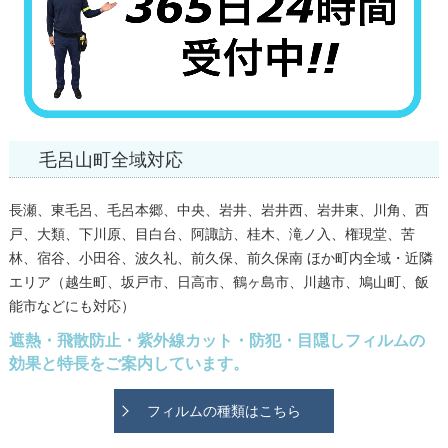
毛呂山町全域対応
長瀬、東毛呂、毛呂本郷、中央、岩井、岩井西、岩井東、川角、西
戸、大類、下川原、目白台、阿諏訪、桂木、滝ノ入、権現堂、苦
林、宿谷、小田谷、波久礼、前久保、前久保南 ほか町内全域・近隣
エリア（越生町、坂戸市、日高市、鶴ヶ島市、川越市、鳩山町、飯
能市などにも対応）
遮熱・飛散防止・紫外線カット・防犯・目隠しフィルムの
効果と特長をご案内しています。
フィルムの種類はこちら