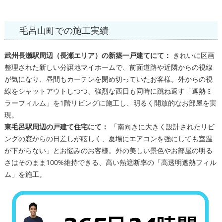
毛呂山町での施工実績
武州長瀬駅周辺（長瀬エリア）の新築一戸建てにて：
きれいに区画
整理された新しい分譲地マイホームで、前面道路や近隣からの視線
が気になり、昼間もカーテンを閉め切っていたお客様。外からの視
線をシャットアウトしつつ、強烈な西日も同時に跳ね返す「遮熱ミ
ラーフィルム」を1階リビングに施工し、明るく開放的なお部屋を実
現。
東毛呂駅周辺の戸建て住宅にて：
「南向きに大きく設計されたリビ
ングの窓からの日差しが眩しく、夏場にエアコンを強にしても室温
が下がらない」とお悩みのお客様。外の美しい景色やお部屋の明る
さはそのまま100%維持できる、高い熱遮断率の「高透明遮熱フィル
ム」を施工。