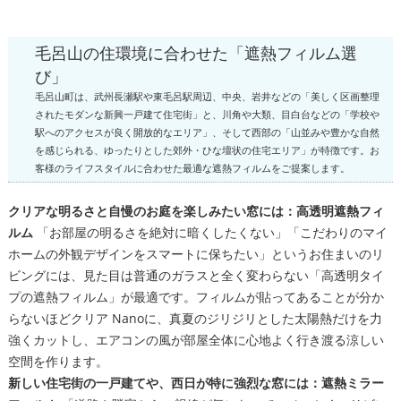
毛呂山の住環境に合わせた「遮熱フィルム選
び」
毛呂山町は、武州長瀬駅や東毛呂駅周辺、中央、岩井などの「美しく区画整理
されたモダンな新興一戸建て住宅街」と、川角や大類、目白台などの「学校や
駅へのアクセスが良く開放的なエリア」、そして西部の「山並みや豊かな自然
を感じられる、ゆったりとした郊外・ひな壇状の住宅エリア」が特徴です。お
客様のライフスタイルに合わせた最適な遮熱フィルムをご提案します。
クリアな明るさと自慢のお庭を楽しみたい窓には：高透明遮熱フィ
ルム
「お部屋の明るさを絶対に暗くしたくない」「こだわりのマイ
ホームの外観デザインをスマートに保ちたい」というお住まいのリ
ビングには、見た目は普通のガラスと全く変わらない「高透明タイ
プの遮熱フィルム」が最適です。フィルムが貼ってあることが分か
らないほどクリア Nanoに、真夏のジリジリとした太陽熱だけを力
強くカットし、エアコンの風が部屋全体に心地よく行き渡る涼しい
空間を作ります。
新しい住宅街の一戸建てや、西日が特に強烈な窓には：遮熱ミラー