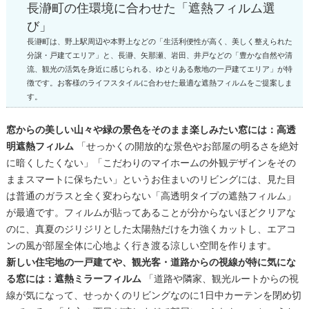
長瀞町の住環境に合わせた「遮熱フィルム選
び」
長瀞町は、野上駅周辺や本野上などの「生活利便性が高く、美しく整えられた
分譲・戸建てエリア」と、長瀞、矢那瀬、岩田、井戸などの「豊かな自然や清
流、観光の活気を身近に感じられる、ゆとりある敷地の一戸建てエリア」が特
徴です。お客様のライフスタイルに合わせた最適な遮熱フィルムをご提案しま
す。
窓からの美しい山々や緑の景色をそのまま楽しみたい窓には：高透
明遮熱フィルム
「せっかくの開放的な景色やお部屋の明るさを絶対
に暗くしたくない」「こだわりのマイホームの外観デザインをその
ままスマートに保ちたい」というお住まいのリビングには、見た目
は普通のガラスと全く変わらない「高透明タイプの遮熱フィルム」
が最適です。フィルムが貼ってあることが分からないほどクリアな
のに、真夏のジリジリとした太陽熱だけを力強くカットし、エアコ
ンの風が部屋全体に心地よく行き渡る涼しい空間を作ります。
新しい住宅地の一戸建てや、観光客・道路からの視線が特に気にな
る窓には：遮熱ミラーフィルム
「道路や隣家、観光ルートからの視
線が気になって、せっかくのリビングなのに1日中カーテンを閉め切