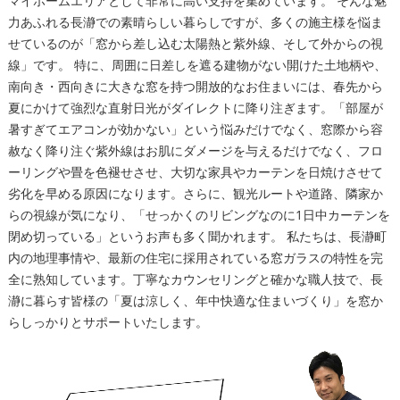
マイホームエリアとして非常に高い支持を集めています。 そんな魅
力あふれる長瀞での素晴らしい暮らしですが、多くの施主様を悩ま
せているのが「窓から差し込む太陽熱と紫外線、そして外からの視
線」です。 特に、周囲に日差しを遮る建物がない開けた土地柄や、
南向き・西向きに大きな窓を持つ開放的なお住まいには、春先から
夏にかけて強烈な直射日光がダイレクトに降り注ぎます。「部屋が
暑すぎてエアコンが効かない」という悩みだけでなく、窓際から容
赦なく降り注ぐ紫外線はお肌にダメージを与えるだけでなく、フロ
ーリングや畳を色褪せさせ、大切な家具やカーテンを日焼けさせて
劣化を早める原因になります。さらに、観光ルートや道路、隣家か
らの視線が気になり、「せっかくのリビングなのに1日中カーテンを
閉め切っている」というお声も多く聞かれます。 私たちは、長瀞町
内の地理事情や、最新の住宅に採用されている窓ガラスの特性を完
全に熟知しています。丁寧なカウンセリングと確かな職人技で、長
瀞に暮らす皆様の「夏は涼しく、年中快適な住まいづくり」を窓か
らしっかりとサポートいたします。