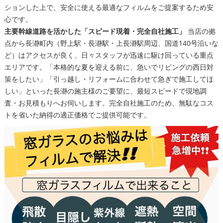
ションした上で、安全に使える最適なフィルムをご提案するため安
心です。
主要幹線道路を活かした「スピード現着・完全自社施工」
当店の拠
点から長瀞町内（野上駅・長瀞駅・上長瀞駅周辺、国道140号沿いな
ど）はアクセスが良く、日々スタッフが迅速に駆け回っている重点
エリアです。「本格的な夏を迎える前に、急いでリビングの西日対
策をしたい」「引っ越し・リフォームに合わせて急ぎで施工してほ
しい」といった長瀞の施主様のご要望に、最短スピードで現地調
査・お見積もりへお伺いします。完全自社施工のため、無駄なコス
トを省いた納得の適正価格でご提供可能です。