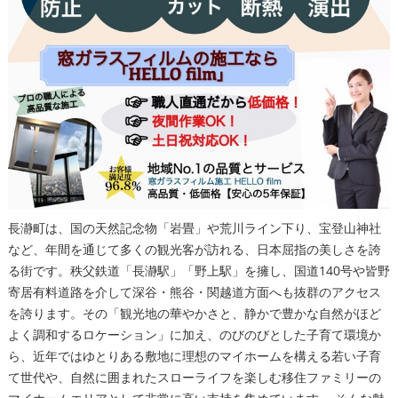
長瀞町は、国の天然記念物「岩畳」や荒川ライン下り、宝登山神社
など、年間を通じて多くの観光客が訪れる、日本屈指の美しさを誇
る街です。秩父鉄道「長瀞駅」「野上駅」を擁し、国道140号や皆野
寄居有料道路を介して深谷・熊谷・関越道方面へも抜群のアクセス
を誇ります。その「観光地の華やかさと、静かで豊かな自然がほど
よく調和するロケーション」に加え、のびのびとした子育て環境か
ら、近年ではゆとりある敷地に理想のマイホームを構える若い子育
て世代や、自然に囲まれたスローライフを楽しむ移住ファミリーの