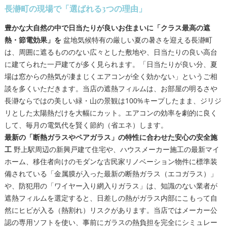
長瀞町の現場で「選ばれる3つの理由」
豊かな大自然の中で日当たりが良いお住まいに「クラス最高の遮
熱・節電効果」を
盆地気候特有の厳しい夏の暑さを迎える長瀞町
は、周囲に遮るもののない広々とした敷地や、日当たりの良い高台
に建てられた一戸建てが多く見られます。「日当たりが良い分、夏
場は窓からの熱気が凄まじくエアコンが全く効かない」というご相
談を多くいただきます。当店の遮熱フィルムは、お部屋の明るさや
長瀞ならではの美しい緑・山の景観は100%キープしたまま、ジリジ
リとした太陽熱だけを大幅にカット。エアコンの効率を劇的に良く
して、毎月の電気代を賢く節約（省エネ）します。
最新の「断熱ガラスやペアガラス」の特性に合わせた安心の安全施
工
野上駅周辺の新興戸建て住宅や、ハウスメーカー施工の最新マイ
ホーム、移住者向けのモダンな古民家リノベーション物件に標準装
備されている「金属膜が入った最新の断熱ガラス（エコガラス）」
や、防犯用の「ワイヤー入り網入りガラス」は、知識のない業者が
遮熱フィルムを選定すると、日差しの熱がガラス内部にこもって自
然にヒビが入る（熱割れ）リスクがあります。当店ではメーカー公
認の専用ソフトを使い、事前にガラスの熱負担を完全にシミュレー