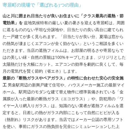
寄居町の現場で「選ばれる3つの理由」
山と川に囲まれ日当たりが良いお住まいに「クラス最高の遮熱・節
電効果」を
盆地気候特有の厳しい夏の暑さを迎える寄居町は、周囲
に遮るもののない平坦な分譲地や、日当たりの良い高台に建てられ
た一戸建てが多く見られます。「日当たりが良い分、夏場は窓から
の熱気が凄まじくエアコンが全く効かない」というご相談を多くい
ただきます。当店の遮熱フィルムは、お部屋の明るさや寄居ならで
はの美しい緑・自然の景観は100%キープしたまま、ジリジリとした
太陽熱だけを大幅にカット。エアコンの効率を劇的に良くして、毎
月の電気代を賢く節約（省エネ）します。
最新の「断熱ガラスやペアガラス」の特性に合わせた安心の安全施
工
男衾駅周辺の新興戸建て住宅や、ハウスメーカー施工の最新マイ
ホーム、駅周辺のモダンな建て替え物件に標準装備されている「金
属膜が入った最新の断熱ガラス（エコガラス）」や、防犯用の「ワ
イヤー入り網入りガラス」は、知識のない業者が遮熱フィルムを選
定すると、日差しの熱がガラス内部にこもって自然にヒビが入る
（熱割れ）リスクがあります。当店ではメーカー公認の専用ソフト
を使い、事前にガラスの熱負担を完全にシミュレーションした上