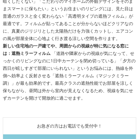
暗くしたくない」「こだわりのマイホームの外観デザインをそのま
まスマートに保ちたい」というお住まいのリビングには、見た目は
普通のガラスと全く変わらない「高透明タイプの遮熱フィルム」が
最適です。フィルムが貼ってあることが分からないほどクリアなの
に、真夏のジリジリとした太陽熱だけを力強くカットし、エアコン
の風が部屋全体に心地よく行き渡る涼しい空間を作ります。
新しい住宅地の一戸建てや、周囲からの視線が特に気になる窓に
は：遮熱ミラーフィルム
「道路や隣家からの視線が気になって、せ
っかくのリビングなのに1日中カーテンを閉め切っている」「夕方の
西日が眩しすぎて部屋にいられない」というお悩みには、熱線を外
側へ効率よく反射させる「遮熱ミラーフィルム（マジックミラー
調）」が最も効果的です。最高クラスの遮熱性能でお部屋を涼しく
保ちながら、昼間は外から室内が見えなくなるため、視線を気にせ
ずカーテンを開けて開放的に過ごせます。
お急ぎの方はお電話でも受付中！