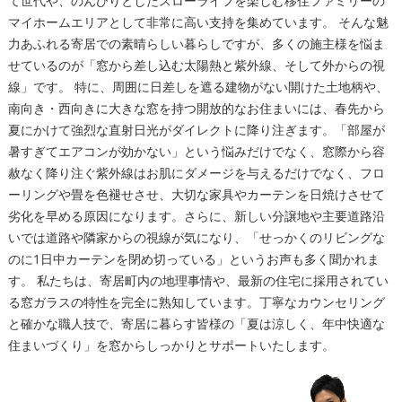
て世代や、のんびりとしたスローライフを楽しむ移住ファミリーの
マイホームエリアとして非常に高い支持を集めています。 そんな魅
力あふれる寄居での素晴らしい暮らしですが、多くの施主様を悩ま
せているのが「窓から差し込む太陽熱と紫外線、そして外からの視
線」です。 特に、周囲に日差しを遮る建物がない開けた土地柄や、
南向き・西向きに大きな窓を持つ開放的なお住まいには、春先から
夏にかけて強烈な直射日光がダイレクトに降り注ぎます。「部屋が
暑すぎてエアコンが効かない」という悩みだけでなく、窓際から容
赦なく降り注ぐ紫外線はお肌にダメージを与えるだけでなく、フロ
ーリングや畳を色褪せさせ、大切な家具やカーテンを日焼けさせて
劣化を早める原因になります。さらに、新しい分譲地や主要道路沿
いでは道路や隣家からの視線が気になり、「せっかくのリビングな
のに1日中カーテンを閉め切っている」というお声も多く聞かれま
す。 私たちは、寄居町内の地理事情や、最新の住宅に採用されてい
る窓ガラスの特性を完全に熟知しています。丁寧なカウンセリング
と確かな職人技で、寄居に暮らす皆様の「夏は涼しく、年中快適な
住まいづくり」を窓からしっかりとサポートいたします。