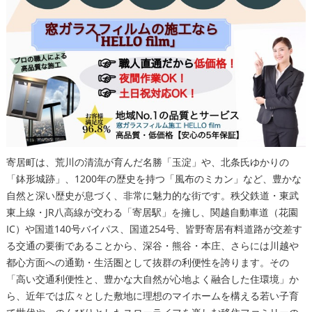
寄居町は、荒川の清流が育んだ名勝「玉淀」や、北条氏ゆかりの
「鉢形城跡」、1200年の歴史を持つ「風布のミカン」など、豊かな
自然と深い歴史が息づく、非常に魅力的な街です。秩父鉄道・東武
東上線・JR八高線が交わる「寄居駅」を擁し、関越自動車道（花園
IC）や国道140号バイパス、国道254号、皆野寄居有料道路が交差す
る交通の要衝であることから、深谷・熊谷・本庄、さらには川越や
都心方面への通勤・生活圏として抜群の利便性を誇ります。その
「高い交通利便性と、豊かな大自然が心地よく融合した住環境」か
ら、近年では広々とした敷地に理想のマイホームを構える若い子育