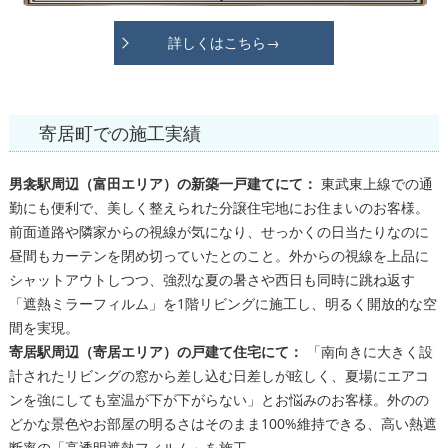
詳しくはこちら→
寄居町での施工実績
男衾駅周辺（富田エリア）の新築一戸建てにて：
東武東上線での通
勤にも便利で、美しく整えられた分譲住宅地にお住まいのお客様。
前面道路や隣家からの視線が気になり、せっかくの日当たりなのに
昼間もカーテンを閉め切っていたとのこと。外からの視線を上品に
シャットアウトしつつ、強烈な夏の暑さや西日も同時に跳ね返す
「遮熱ミラーフィルム」を1階リビングに施工し、明るく開放的な空
間を実現。
寄居駅周辺（寄居エリア）の戸建て住宅にて：
「南向きに大きく設
計されたリビングの窓から差し込む日差しが眩しく、夏場にエアコ
ンを強にしても室温が下が下がらない」とお悩みのお客様。外のの
どかな景色やお部屋の明るさはそのまま100%維持できる、高い熱遮
断率の「高透明遮熱フィルム」を施工。